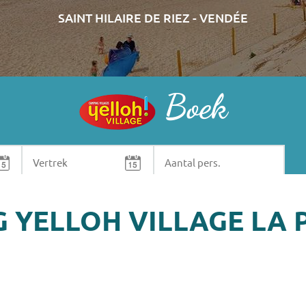
SAINT HILAIRE DE RIEZ - VENDÉE
Boek
b wat informatie nodig ? Neem contact op !
+33 (0)2 51 58 21
G YELLOH VILLAGE LA 