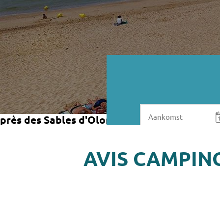
près des Sables d'Olonne
He
AVIS CAMPIN