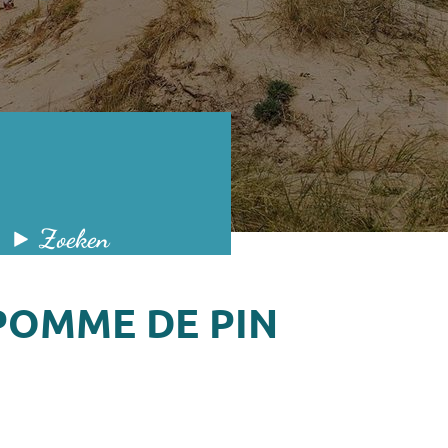
Zoeken
 26
POMME DE PIN