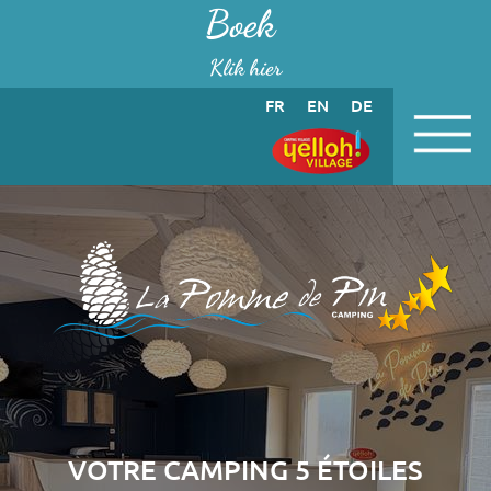
Cookies beheer paneel
Boek
Klik hier
FR
EN
DE
VOTRE CAMPING 5 ÉTOILES