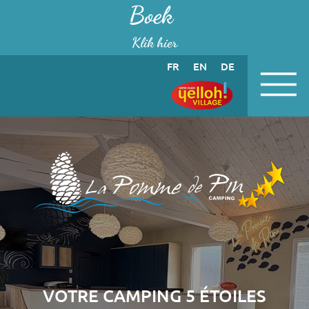
Cookies beheer paneel
Boek
Klik hier
FR
EN
DE
VOTRE CAMPING 5 ÉTOILES