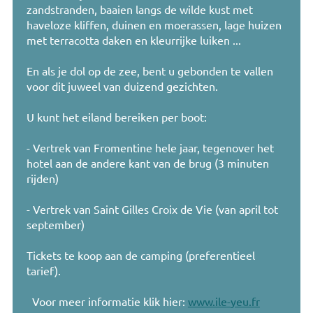
zandstranden
,
baaien
langs de
wilde kust
met
haveloze
kliffen
,
duinen
en moerassen
,
lage
huizen
met
terracotta
daken en
kleurrijke
luiken
...
En
als je
dol op de
zee
,
bent u gebonden
te vallen
voor
dit juweel
van duizend
gezichten
.
U
kunt
het eiland
bereiken
per boot
:
- Vertrek
van
Fromentine
hele
jaar
,
tegenover het
hotel
aan de andere
kant van de brug
(
3
minuten
rijden
)
- Vertrek
van Saint
Gilles
Croix
de Vie
(
van april tot
september
)
Tickets te koop aan
de camping
(
preferentieel
tarief
)
.
Voor meer informatie
klik hier
:
www.ile
-
yeu.fr