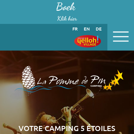
Cookies beheer paneel
Boek
Klik hier
FR
EN
DE
VOTRE CAMPING 5 ÉTOILES