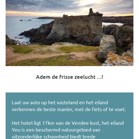
Adem
de frisse zeelucht
...
!
Laat uw auto
op het vasteland
en het eiland
verkennen
de
beste
manier
,
met de fiets
of te voet
.
Het hotel ligt
17km
van de
Vendee
kust
,
het eiland
Yeu
is
een beschermd natuurgebied
van
uitzonderlijke schoonheid
biedt
brede