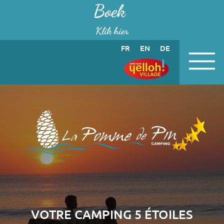
Cookies beheer paneel
Boek
Klik hier
FR
EN
DE
VOTRE CAMPING 5 ÉTOILES