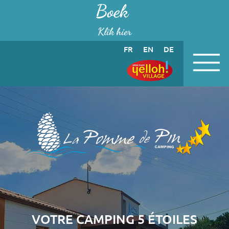
Cookies beheer paneel
Boek
Klik hier
FR
EN
DE
VOTRE CAMPING 5 ÉTOILES