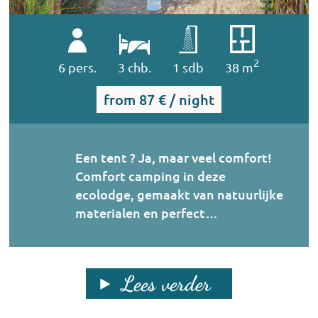
2
6 pers.
3 chb.
1 sdb
38 m
from
87 € / night
Een tent ? Ja, maar veel comfort!
Comfort camping in deze
ecolodge, gemaakt van natuurlijke
materialen en perfect…
Lees verder