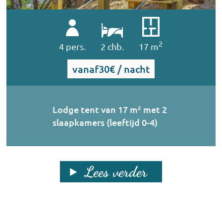
2
4 pers.
2 chb.
17 m
vanaf
30€ / nacht
Lodge tent van 17 m² met 2
slaapkamers (leeftijd 0-4)
Lees verder