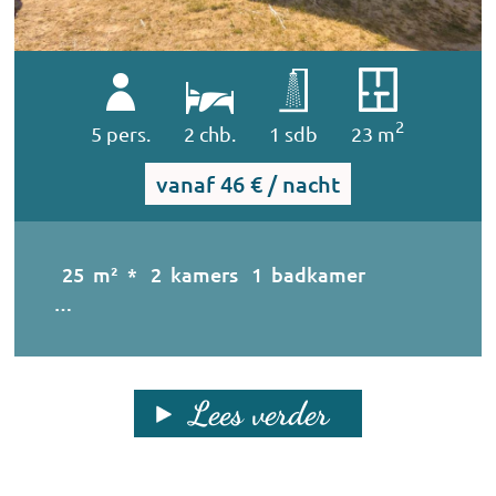
2
5 pers.
2 chb.
1 sdb
23 m
vanaf
46 € / nacht
25 m² * 2 kamers 1 badkamer
…
Lees verder