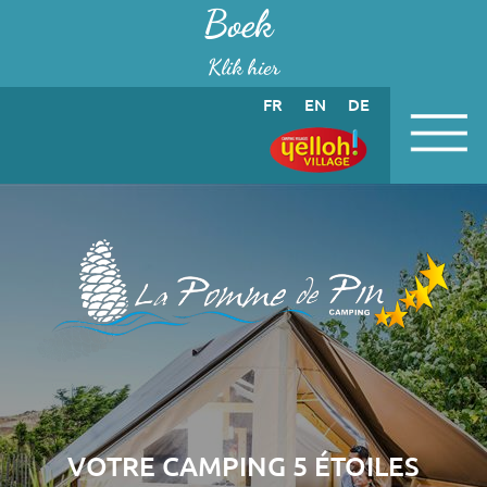
Cookies beheer paneel
Boek
Klik hier
FR
EN
DE
VOTRE CAMPING 5 ÉTOILES