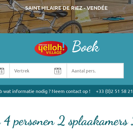
SAINT HILAIRE DE RIEZ - VENDÉE
Boek
b wat informatie nodig ? Neem contact op !
+33 (0)2 51 58 21
y 4 personen 2 splaakamer