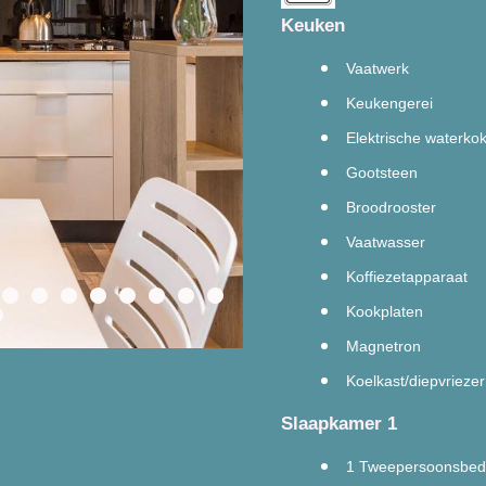
Keuken
Vaatwerk
Keukengerei
Elektrische waterko
Gootsteen
Broodrooster
Vaatwasser
Koffiezetapparaat
Kookplaten
Magnetron
Koelkast/diepvriezer
Slaapkamer 1
1 Tweepersoonsbed