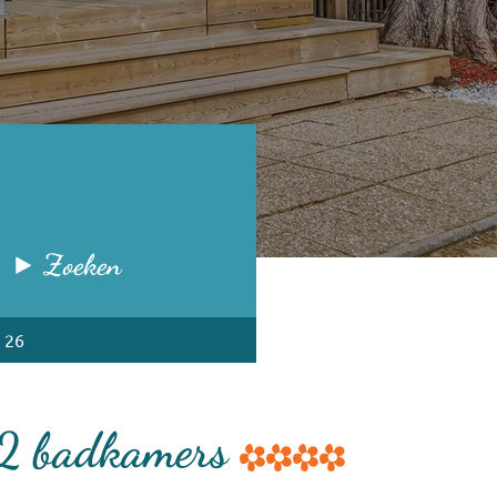
Zoeken
 26
s 2 badkamers