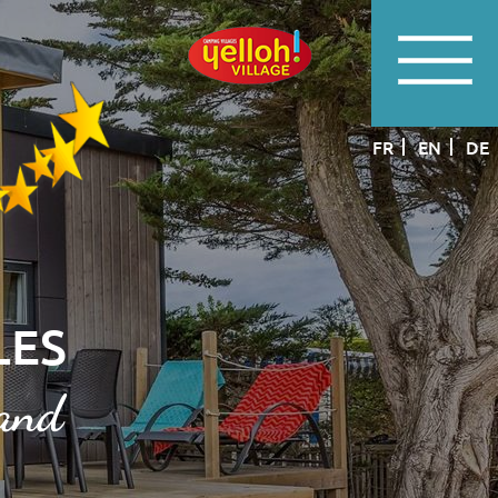
FR
EN
DE
LES
rand