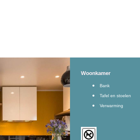
36.5
m²
-
2
kamers -
2
badkamers -
1
WC -
Geen dieren
Woonkamer
Bank
Tafel en stoelen
Verwarming