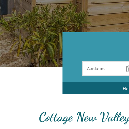
He
Cottage New Valle