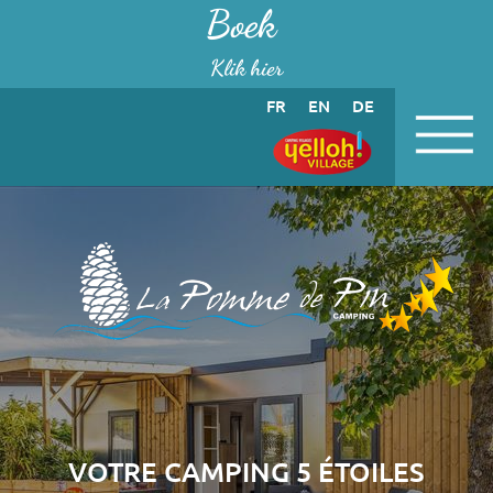
Cookies beheer paneel
Boek
Klik hier
FR
EN
DE
VOTRE CAMPING 5 ÉTOILES